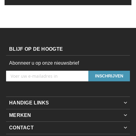
BLIJF OP DE HOOGTE
Abonneer u op onze nieuwsbrief
INSCHRIJVEN
HANDIGE LINKS
Over ons
MERKEN
Bestellen
Paramedi
CONTACT
Service
Dynamed