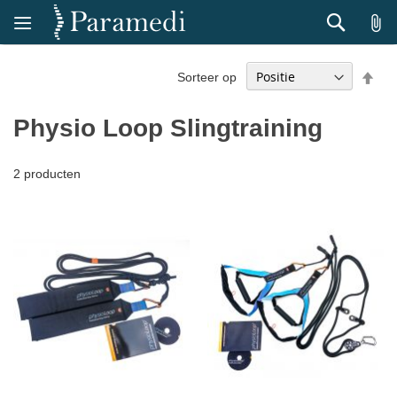
Zoek
Van
Sorteer op
hoo
naa
Physio Loop Slingtraining
laa
sor
2
producten